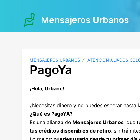
Mensajeros Urbanos
MENSAJEROS URBANOS
ATENCIÓN ALIADOS COL
PagoYa
¡Hola, Urbano!
¿Necesitas dinero y no puedes esperar hasta 
¿Qué es PagoYA?
Es una alianza de
Mensajeros Urbanos
que te
tus créditos disponibles de retiro
, sin trámite
Lo mejor:
puedes usarlo desde tu primer día