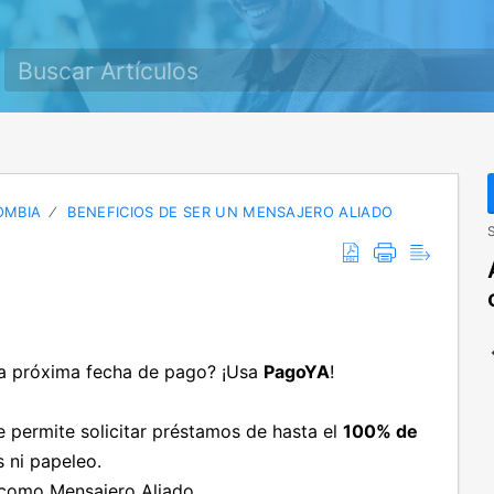
OMBIA
BENEFICIOS DE SER UN MENSAJERO ALIADO
S
la próxima fecha de pago? ¡Usa
PagoYA
!
 permite solicitar préstamos de hasta el
100% de
s ni papeleo.
como Mensajero Aliado.